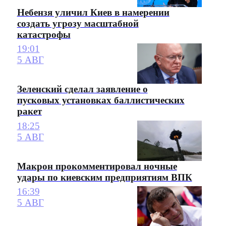
Небензя уличил Киев в намерении
создать угрозу масштабной
катастрофы
19:01
5 АВГ
Зеленский сделал заявление о
пусковых установках баллистических
ракет
18:25
5 АВГ
Макрон прокомментировал ночные
удары по киевским предприятиям ВПК
16:39
5 АВГ