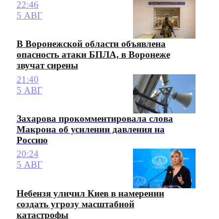
22:46
5 АВГ
В Воронежской области объявлена
опасность атаки БПЛА, в Воронеже
звучат сирены
21:40
5 АВГ
Захарова прокомментировала слова
Макрона об усилении давления на
Россию
20:24
5 АВГ
Небензя уличил Киев в намерении
создать угрозу масштабной
катастрофы