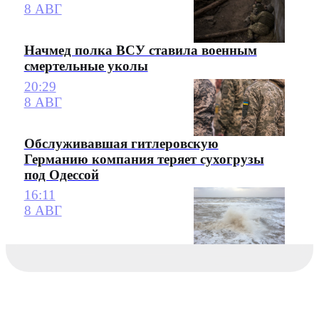
8 АВГ
Начмед полка ВСУ ставила военным
смертельные уколы
20:29
8 АВГ
Обслуживавшая гитлеровскую
Германию компания теряет сухогрузы
под Одессой
16:11
8 АВГ