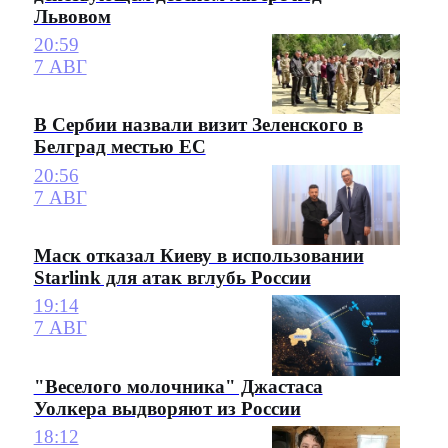
Львовом
20:59
7 АВГ
В Сербии назвали визит Зеленского в
Белград местью ЕС
20:56
7 АВГ
Маск отказал Киеву в использовании
Starlink для атак вглубь России
19:14
7 АВГ
"Веселого молочника" Джастаса
Уолкера выдворяют из России
18:12