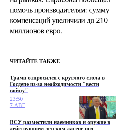
помочь производителям: сумму
компенсаций увеличили до 210
миллионов евро.
ЧИТАЙТЕ ТАКЖЕ
Трамп отпросился с круглого стола в
Госдепе из-за необходимости "вести
войну"
23:50
7 АВГ
ВСУ разместили наемников и оружие в
действующем детском лагере под