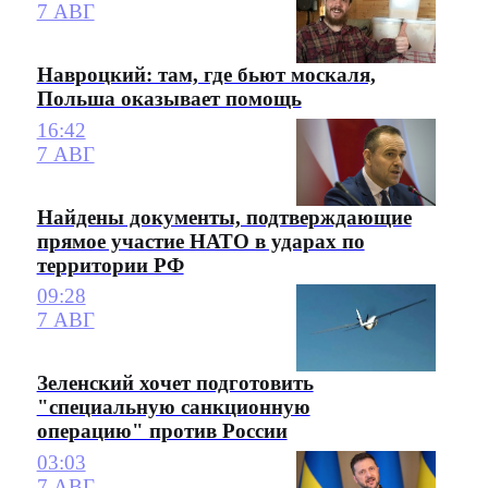
7 АВГ
Навроцкий: там, где бьют москаля,
Польша оказывает помощь
16:42
7 АВГ
Найдены документы, подтверждающие
прямое участие НАТО в ударах по
территории РФ
09:28
7 АВГ
Зеленский хочет подготовить
"специальную санкционную
операцию" против России
03:03
7 АВГ