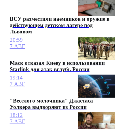
ВСУ разместили наемников и оружие в
действующем детском лагере под
Львовом
20:59
7 АВГ
Маск отказал Киеву в использовании
Starlink для атак вглубь России
19:14
7 АВГ
"Веселого молочника" Джастаса
Уолкера выдворяют из России
18:12
7 АВГ