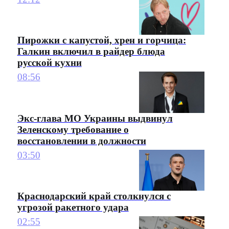
Пирожки с капустой, хрен и горчица:
Галкин включил в райдер блюда
русской кухни
08:56
Экс-глава МО Украины выдвинул
Зеленскому требование о
восстановлении в должности
03:50
Краснодарский край столкнулся с
угрозой ракетного удара
02:55