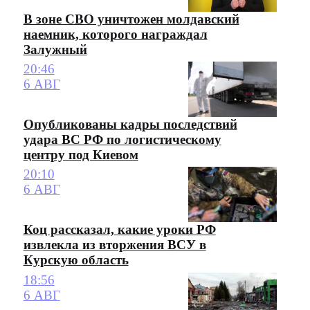
В зоне СВО уничтожен молдавский
наемник, которого награждал
Залужный
20:46
6 АВГ
Опубликованы кадры последствий
удара ВС РФ по логистическому
центру под Киевом
20:10
6 АВГ
Коц рассказал, какие уроки РФ
извлекла из вторжения ВСУ в
Курскую область
18:56
6 АВГ