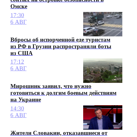
Омске
17:30
6 АВГ
Вбросы об испорченной еде туристам
из РФ в Грузии распространяли боты
из США
17:12
6 АВГ
Мирошник заявил, что нужно
готовиться к долгим боевым действиям
на Украине
14:30
6 АВГ
Жители Словакии, отказавшиеся от