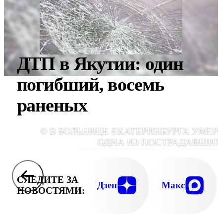
ДТП в Якутии: один
погибший, восемь
раненых
© В БОЛЬНИЦЕ ЕКАТЕРИНБУРГА УМЕР
ОДНА ИЗ ПОСТРАДАВШИХ
ПРОИЗОШЕДШЕМ В МИНУВШ
ПОНЕДЕЛЬНИК ДТП, КОГДА ВОДИТЕ
ИНОМАРКИ TOYOTA ВРЕЗАЛСЯ В ТОЛ
СЛЕДИТЕ ЗА
ПЕШЕХОД
Дзен
Макс
НОВОСТЯМИ: