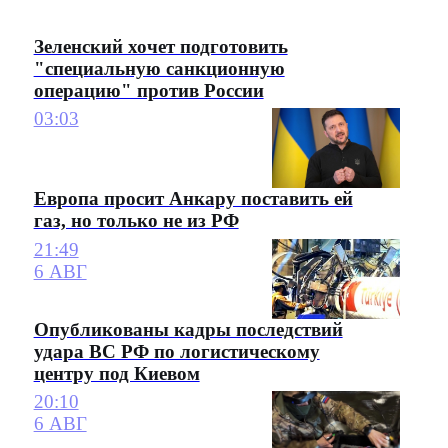
Зеленский хочет подготовить
"специальную санкционную
операцию" против России
03:03
Европа просит Анкару поставить ей
газ, но только не из РФ
21:49
6 АВГ
Опубликованы кадры последствий
удара ВС РФ по логистическому
центру под Киевом
20:10
6 АВГ