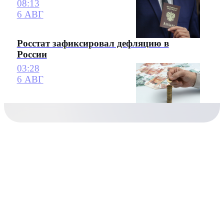
08:13
6 АВГ
Росстат зафиксировал дефляцию в
России
03:28
6 АВГ