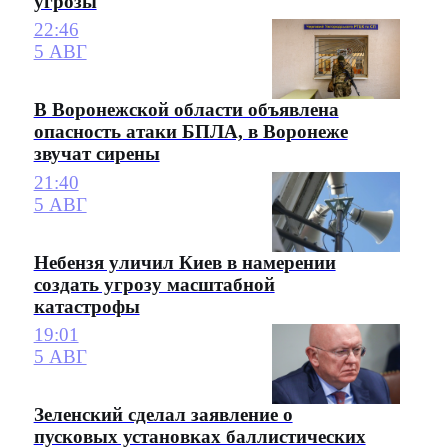
угрозы
22:46
5 АВГ
В Воронежской области объявлена
опасность атаки БПЛА, в Воронеже
звучат сирены
21:40
5 АВГ
Небензя уличил Киев в намерении
создать угрозу масштабной
катастрофы
19:01
5 АВГ
Зеленский сделал заявление о
пусковых установках баллистических