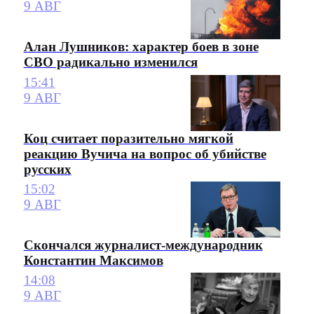
9 АВГ
Алан Лушников: характер боев в зоне
СВО радикально изменился
15:41
9 АВГ
Коц считает поразительно мягкой
реакцию Вучича на вопрос об убийстве
русских
15:02
9 АВГ
Скончался журналист-международник
Константин Максимов
14:08
9 АВГ