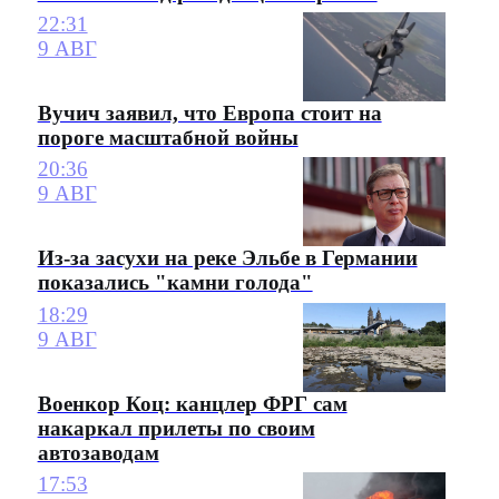
22:31
9 АВГ
Вучич заявил, что Европа стоит на
пороге масштабной войны
20:36
9 АВГ
Из-за засухи на реке Эльбе в Германии
показались "камни голода"
18:29
9 АВГ
Военкор Коц: канцлер ФРГ сам
накаркал прилеты по своим
автозаводам
17:53