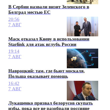
В Сербии назвали визит Зеленского в
Белград местью ЕС
20:56
7 АВГ
Маск отказал Киеву в использовании
Starlink для атак вглубь России
19:14
7 АВГ
Навроцкий: там, где бьют москаля,
Польша оказывает помощь
16:42
7 АВГ
Лукашенко призвал белорусов скупать
избы, пока все не разобрали россияне