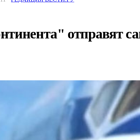
нтинента" отправят са