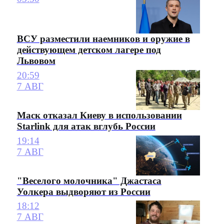
ВСУ разместили наемников и оружие в
действующем детском лагере под
Львовом
20:59
7 АВГ
Маск отказал Киеву в использовании
Starlink для атак вглубь России
19:14
7 АВГ
"Веселого молочника" Джастаса
Уолкера выдворяют из России
18:12
7 АВГ