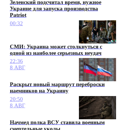
Зеленский подсчитал время, нужное
Украине для запуска производства
Patriot
00:32
СМИ: Украина может столкнуться с
одной из наиболее серьезных неудач
22:36
8 АВГ
Раскрыт новый маршрут переброски
наемников на Украину
20:50
8 АВГ
Начмед полка ВСУ ставила военным
смертельные уколы