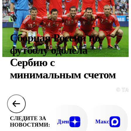
Сборная России по
футболу одолела
Сербию с
минимальным счетом
© ТА
СЛЕДИТЕ ЗА
Дзен
Макс
НОВОСТЯМИ: