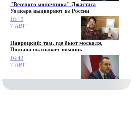
"Веселого молочника" Джастаса
Уолкера выдворяют из России
18:12
7 АВГ
Навроцкий: там, где бьют москаля,
Польша оказывает помощь
16:42
7 АВГ