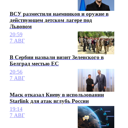
ВСУ разместили наемников и оружие в
действующем детском лагере под
Львовом
20:59
7 АВГ
В Сербии назвали визит Зеленского в
Белград местью ЕС
20:56
7 АВГ
Маск отказал Киеву в использовании
Starlink для атак вглубь России
19:14
7 АВГ