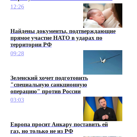
12:26
Найдены документы, подтверждающие
прямое участие НАТО в ударах по
территории РФ
09:28
Зеленский хочет подготовить
"специальную санкционную
операцию" против России
03:03
Европа просит Анкару поставить ей
газ, но только не из РФ