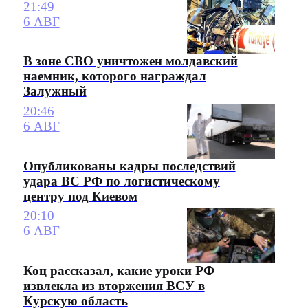
21:49
6 АВГ
В зоне СВО уничтожен молдавский
наемник, которого награждал
Залужный
20:46
6 АВГ
Опубликованы кадры последствий
удара ВС РФ по логистическому
центру под Киевом
20:10
6 АВГ
Коц рассказал, какие уроки РФ
извлекла из вторжения ВСУ в
Курскую область