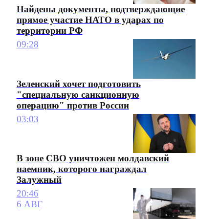
Найдены документы, подтверждающие
прямое участие НАТО в ударах по
территории РФ
09:28
Зеленский хочет подготовить
"специальную санкционную
операцию" против России
03:03
В зоне СВО уничтожен молдавский
наемник, которого награждал
Залужный
20:46
6 АВГ