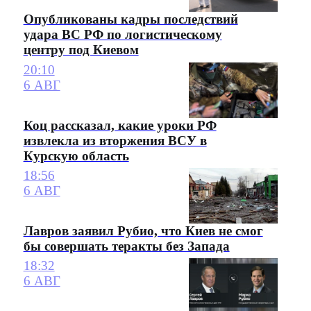
Опубликованы кадры последствий
удара ВС РФ по логистическому
центру под Киевом
20:10
6 АВГ
Коц рассказал, какие уроки РФ
извлекла из вторжения ВСУ в
Курскую область
18:56
6 АВГ
Лавров заявил Рубио, что Киев не смог
бы совершать теракты без Запада
18:32
6 АВГ