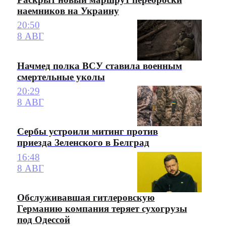
наемников на Украину
20:50
8 АВГ
Начмед полка ВСУ ставила военным
смертельные уколы
20:29
8 АВГ
Сербы устроили митинг против
приезда Зеленского в Белград
16:48
8 АВГ
Обслуживавшая гитлеровскую
Германию компания теряет сухогрузы
под Одессой