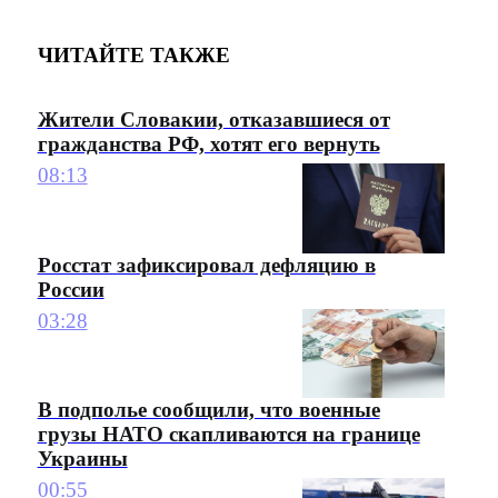
ЧИТАЙТЕ ТАКЖЕ
Жители Словакии, отказавшиеся от
гражданства РФ, хотят его вернуть
08:13
Росстат зафиксировал дефляцию в
России
03:28
В подполье сообщили, что военные
грузы НАТО скапливаются на границе
Украины
00:55