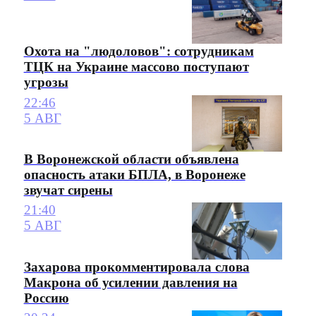
Охота на "людоловов": сотрудникам
ТЦК на Украине массово поступают
угрозы
22:46
5 АВГ
В Воронежской области объявлена
опасность атаки БПЛА, в Воронеже
звучат сирены
21:40
5 АВГ
Захарова прокомментировала слова
Макрона об усилении давления на
Россию