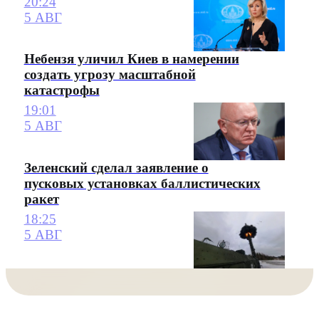
20:24
5 АВГ
Небензя уличил Киев в намерении
создать угрозу масштабной
катастрофы
19:01
5 АВГ
Зеленский сделал заявление о
пусковых установках баллистических
ракет
18:25
5 АВГ