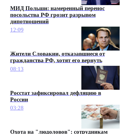
МИД Польши: намеренный перенос
посольства РФ грозит разрывом
дипотношений
12:09
Жители Словакии, отказавшиеся от
гражданства РФ, хотят его вернуть
08:13
Росстат зафиксировал дефляцию в
России
03:28
Охота на "людоловов": сотрудникам