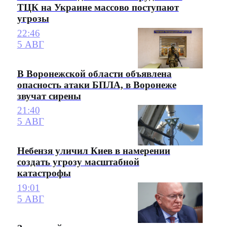
ТЦК на Украине массово поступают
угрозы
22:46
5 АВГ
В Воронежской области объявлена
опасность атаки БПЛА, в Воронеже
звучат сирены
21:40
5 АВГ
Небензя уличил Киев в намерении
создать угрозу масштабной
катастрофы
19:01
5 АВГ