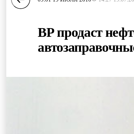
ВР продаст неф
автозаправочны