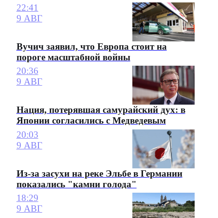
22:41
9 АВГ
Вучич заявил, что Европа стоит на
пороге масштабной войны
20:36
9 АВГ
Нация, потерявшая самурайский дух: в
Японии согласились с Медведевым
20:03
9 АВГ
Из-за засухи на реке Эльбе в Германии
показались "камни голода"
18:29
9 АВГ