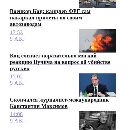
Военкор Коц: канцлер ФРГ сам
накаркал прилеты по своим
автозаводам
17:53
9 АВГ
Коц считает поразительно мягкой
реакцию Вучича на вопрос об убийстве
русских
15:02
9 АВГ
Скончался журналист-международник
Константин Максимов
14:08
9 АВГ