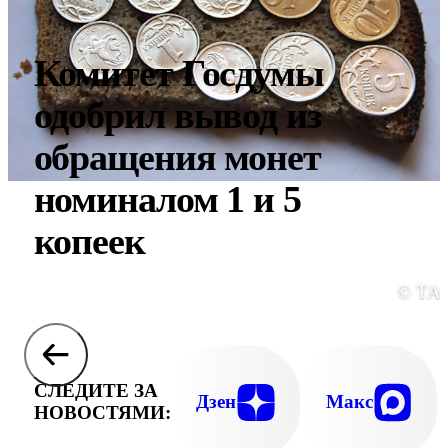
Комитет Госдумы
одобрил вывод из
обращения монет
номиналом 1 и 5
копеек
© ТА
СЛЕДИТЕ ЗА
Дзен
Макс
НОВОСТЯМИ: