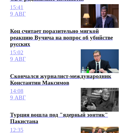
15:41
9 АВГ
Коц считает поразительно мягкой
реакцию Вучича на вопрос об убийстве
русских
15:02
9 АВГ
Скончался журналист-международник
Константин Максимов
14:08
9 АВГ
Турция вошла под "ядерный зонтик"
Пакистана
12:35