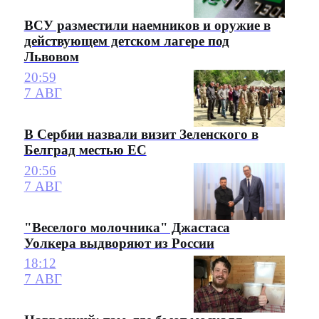
ВСУ разместили наемников и оружие в
действующем детском лагере под
Львовом
20:59
7 АВГ
В Сербии назвали визит Зеленского в
Белград местью ЕС
20:56
7 АВГ
"Веселого молочника" Джастаса
Уолкера выдворяют из России
18:12
7 АВГ