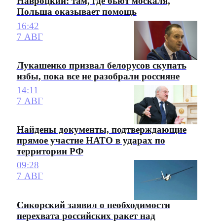
Навроцкий: там, где бьют москаля,
Польша оказывает помощь
16:42
7 АВГ
Лукашенко призвал белорусов скупать
избы, пока все не разобрали россияне
14:11
7 АВГ
Найдены документы, подтверждающие
прямое участие НАТО в ударах по
территории РФ
09:28
7 АВГ
Сикорский заявил о необходимости
перехвата российских ракет над