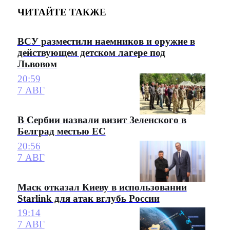
ЧИТАЙТЕ ТАКЖЕ
ВСУ разместили наемников и оружие в
действующем детском лагере под
Львовом
20:59
7 АВГ
В Сербии назвали визит Зеленского в
Белград местью ЕС
20:56
7 АВГ
Маск отказал Киеву в использовании
Starlink для атак вглубь России
19:14
7 АВГ