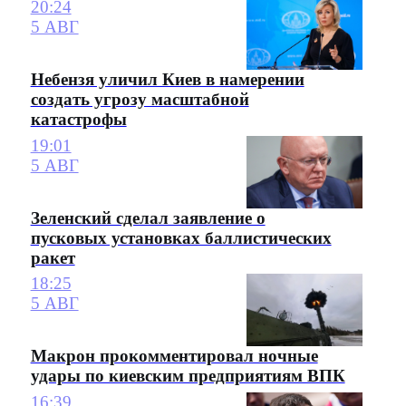
20:24
5 АВГ
Небензя уличил Киев в намерении
создать угрозу масштабной
катастрофы
19:01
5 АВГ
Зеленский сделал заявление о
пусковых установках баллистических
ракет
18:25
5 АВГ
Макрон прокомментировал ночные
удары по киевским предприятиям ВПК
16:39