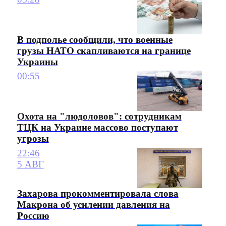
В подполье сообщили, что военные
грузы НАТО скапливаются на границе
Украины
00:55
Охота на "людоловов": сотрудникам
ТЦК на Украине массово поступают
угрозы
22:46
5 АВГ
Захарова прокомментировала слова
Макрона об усилении давления на
Россию