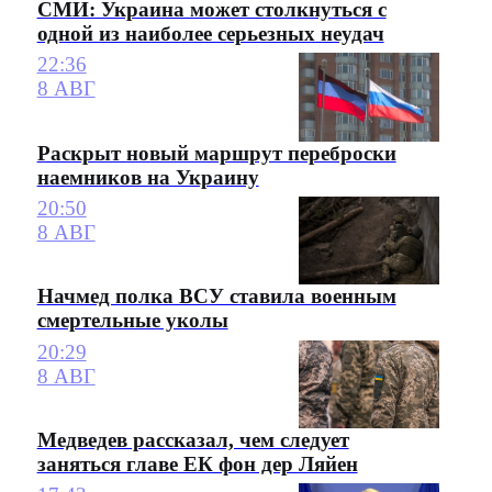
СМИ: Украина может столкнуться с
одной из наиболее серьезных неудач
22:36
8 АВГ
Раскрыт новый маршрут переброски
наемников на Украину
20:50
8 АВГ
Начмед полка ВСУ ставила военным
смертельные уколы
20:29
8 АВГ
Медведев рассказал, чем следует
заняться главе ЕК фон дер Ляйен