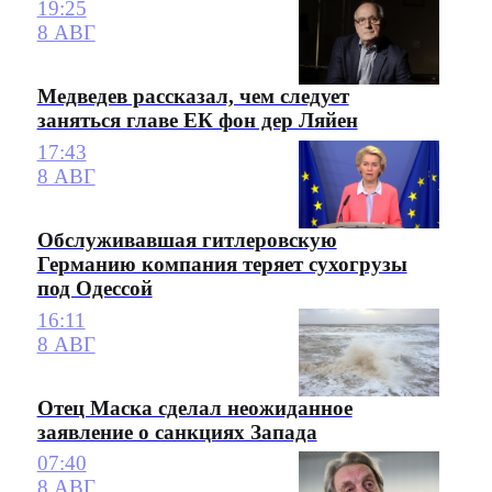
19:25
8 АВГ
Медведев рассказал, чем следует
заняться главе ЕК фон дер Ляйен
17:43
8 АВГ
Обслуживавшая гитлеровскую
Германию компания теряет сухогрузы
под Одессой
16:11
8 АВГ
Отец Маска сделал неожиданное
заявление о санкциях Запада
07:40
8 АВГ