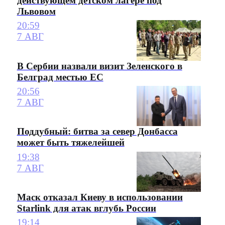
действующем детском лагере под
Львовом
20:59
7 АВГ
В Сербии назвали визит Зеленского в
Белград местью ЕС
20:56
7 АВГ
Поддубный: битва за север Донбасса
может быть тяжелейшей
19:38
7 АВГ
Маск отказал Киеву в использовании
Starlink для атак вглубь России
19:14