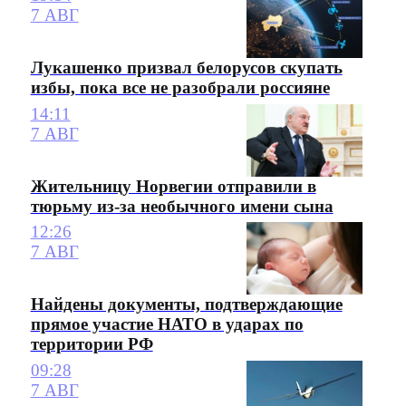
7 АВГ
Лукашенко призвал белорусов скупать
избы, пока все не разобрали россияне
14:11
7 АВГ
Жительницу Норвегии отправили в
тюрьму из-за необычного имени сына
12:26
7 АВГ
Найдены документы, подтверждающие
прямое участие НАТО в ударах по
территории РФ
09:28
7 АВГ