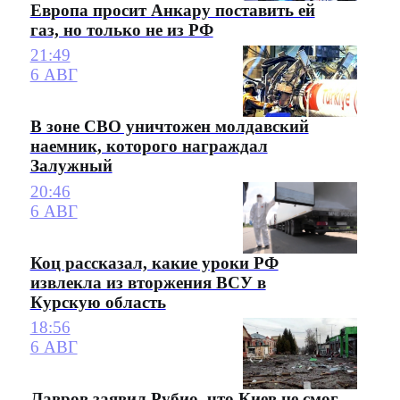
Европа просит Анкару поставить ей
газ, но только не из РФ
21:49
6 АВГ
В зоне СВО уничтожен молдавский
наемник, которого награждал
Залужный
20:46
6 АВГ
Коц рассказал, какие уроки РФ
извлекла из вторжения ВСУ в
Курскую область
18:56
6 АВГ
Лавров заявил Рубио, что Киев не смог