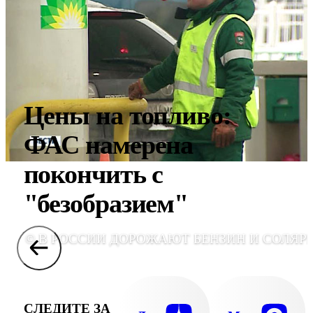
Цены на топливо:
ФАС намерена
покончить с
"безобразием"
© В РОССИИ ДОРОЖАЮТ БЕНЗИН И СОЛЯР
СЛЕДИТЕ ЗА