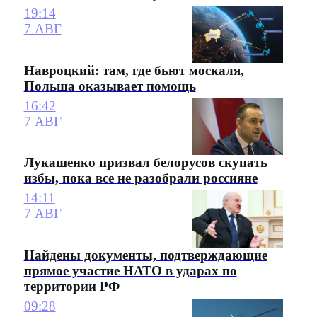
19:14
7 АВГ
Навроцкий: там, где бьют москаля,
Польша оказывает помощь
16:42
7 АВГ
Лукашенко призвал белорусов скупать
избы, пока все не разобрали россияне
14:11
7 АВГ
Найдены документы, подтверждающие
прямое участие НАТО в ударах по
территории РФ
09:28