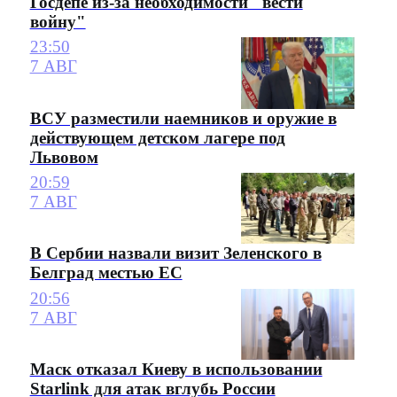
Госдепе из-за необходимости "вести
войну"
23:50
7 АВГ
ВСУ разместили наемников и оружие в
действующем детском лагере под
Львовом
20:59
7 АВГ
В Сербии назвали визит Зеленского в
Белград местью ЕС
20:56
7 АВГ
Маск отказал Киеву в использовании
Starlink для атак вглубь России