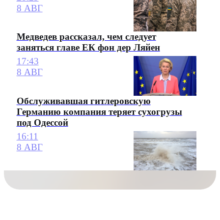
8 АВГ
Медведев рассказал, чем следует
заняться главе ЕК фон дер Ляйен
17:43
8 АВГ
Обслуживавшая гитлеровскую
Германию компания теряет сухогрузы
под Одессой
16:11
8 АВГ