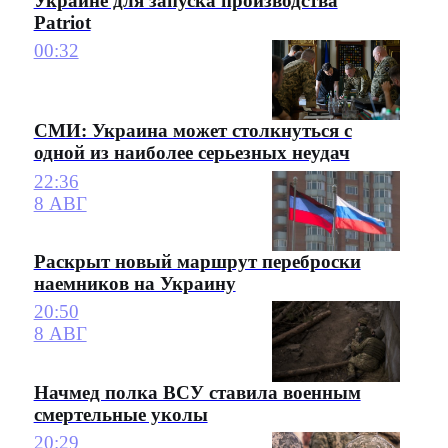
Украине для запуска производства
Patriot
00:32
СМИ: Украина может столкнуться с
одной из наиболее серьезных неудач
22:36
8 АВГ
Раскрыт новый маршрут переброски
наемников на Украину
20:50
8 АВГ
Начмед полка ВСУ ставила военным
смертельные уколы
20:29