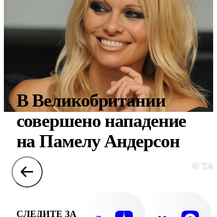
В Великобритании
совершено нападение
на Памелу Андерсон
© ТА
СЛЕДИТЕ ЗА