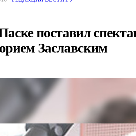
аске поставил спектак
орием Заславским