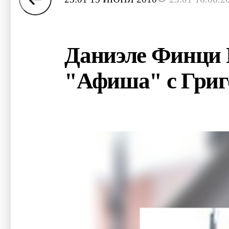
Даниэле Финци П
"Афиша" с Григ