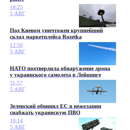
18:25
5 АВГ
Под Киевом уничтожен крупнейший
склад маркетплейса Rozetka
12:50
5 АВГ
НАТО подтвердила обнаружение дрона
у украинского самолета в Лейпциге
11:57
5 АВГ
Зеленский обвинил ЕС в нежелании
снабжать украинскую ПВО
10:14
5 АВГ