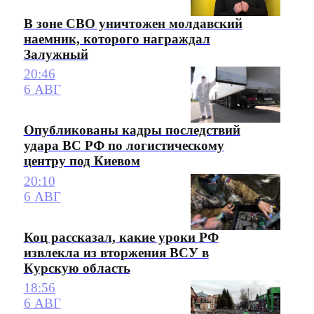
В зоне СВО уничтожен молдавский
наемник, которого награждал
Залужный
20:46
6 АВГ
Опубликованы кадры последствий
удара ВС РФ по логистическому
центру под Киевом
20:10
6 АВГ
Коц рассказал, какие уроки РФ
извлекла из вторжения ВСУ в
Курскую область
18:56
6 АВГ