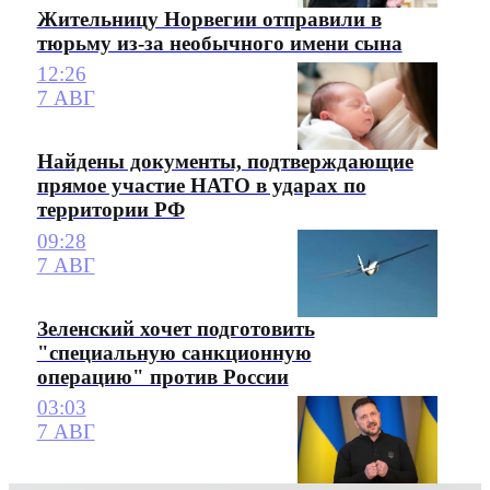
Жительницу Норвегии отправили в
тюрьму из-за необычного имени сына
12:26
7 АВГ
Найдены документы, подтверждающие
прямое участие НАТО в ударах по
территории РФ
09:28
7 АВГ
Зеленский хочет подготовить
"специальную санкционную
операцию" против России
03:03
7 АВГ