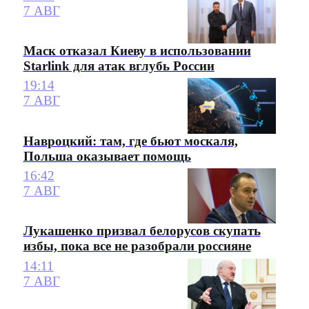
7 АВГ
Маск отказал Киеву в использовании
Starlink для атак вглубь России
19:14
7 АВГ
Навроцкий: там, где бьют москаля,
Польша оказывает помощь
16:42
7 АВГ
Лукашенко призвал белорусов скупать
избы, пока все не разобрали россияне
14:11
7 АВГ