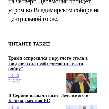
на четверг. Церемония пройдет
утром во Владимирском соборе на
центральной горке.
ЧИТАЙТЕ ТАКЖЕ
Трамп отпросился с круглого стола в
Госдепе из-за необходимости "вести
войну"
23:50
7 АВГ
В Сербии назвали визит Зеленского в
Белград местью ЕС
20:56