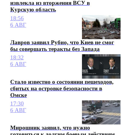
извлекла из вторжения ВСУ в
Курскую область
18:56
6 АВГ
Лавров заявил Рубио, что Киев не смог
бы совершать теракты без Запада
18:32
6 АВГ
Стало известно о состоянии пешеходов,
сбитых на островке безопасности в
Омске
17:30
6 АВГ
Мирошник заявил, что нужно
готовиться к долгим боевым действиям