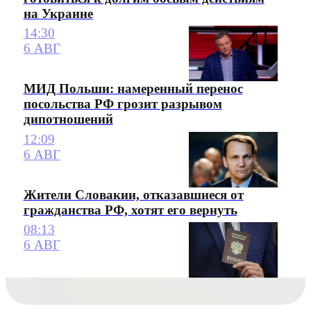
на Украине
14:30
6 АВГ
МИД Польши: намеренный перенос
посольства РФ грозит разрывом
дипотношений
12:09
6 АВГ
Жители Словакии, отказавшиеся от
гражданства РФ, хотят его вернуть
08:13
6 АВГ