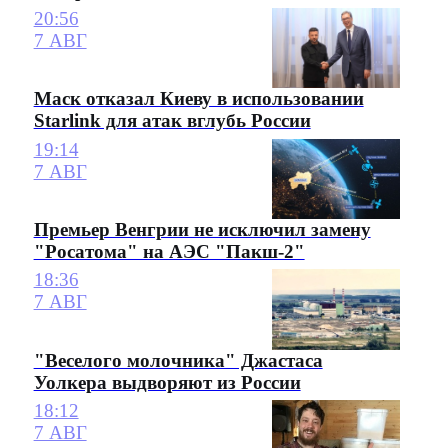
20:56
7 АВГ
Маск отказал Киеву в использовании
Starlink для атак вглубь России
19:14
7 АВГ
Премьер Венгрии не исключил замену
"Росатома" на АЭС "Пакш-2"
18:36
7 АВГ
"Веселого молочника" Джастаса
Уолкера выдворяют из России
18:12
7 АВГ