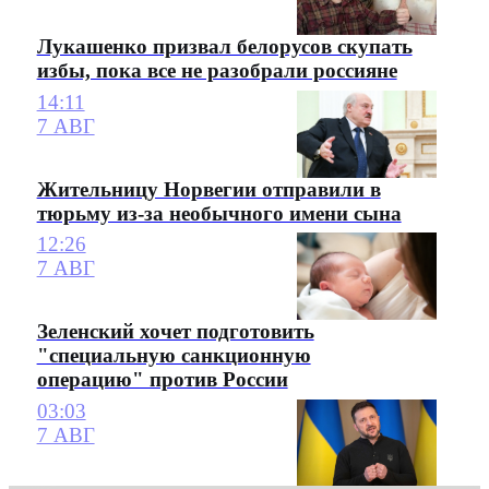
Лукашенко призвал белорусов скупать
избы, пока все не разобрали россияне
14:11
7 АВГ
Жительницу Норвегии отправили в
тюрьму из-за необычного имени сына
12:26
7 АВГ
Зеленский хочет подготовить
"специальную санкционную
операцию" против России
03:03
7 АВГ