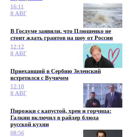
16:11
8 АВГ
В Госдуме заявили, что Плющенко не
стоит ждать грантов на шоу от России
12:12
8 АВГ
Приехавший в Сербию Зеленский
встретился с Вучичем
12:10
8 АВГ
Пирожки с капустой, хрен и горчица:
Галкин включил в райдер блюда
русской кухни
08:56