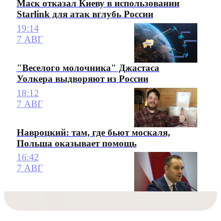
Маск отказал Киеву в использовании
Starlink для атак вглубь России
19:14
7 АВГ
"Веселого молочника" Джастаса
Уолкера выдворяют из России
18:12
7 АВГ
Навроцкий: там, где бьют москаля,
Польша оказывает помощь
16:42
7 АВГ