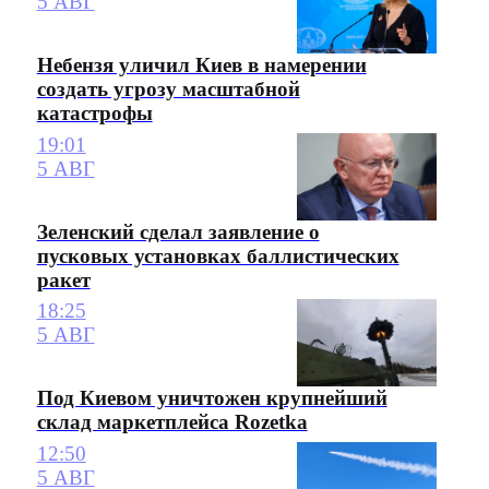
5 АВГ
Небензя уличил Киев в намерении
создать угрозу масштабной
катастрофы
19:01
5 АВГ
Зеленский сделал заявление о
пусковых установках баллистических
ракет
18:25
5 АВГ
Под Киевом уничтожен крупнейший
склад маркетплейса Rozetka
12:50
5 АВГ