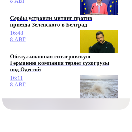
8 АВГ
Сербы устроили митинг против
приезда Зеленского в Белград
16:48
8 АВГ
Обслуживавшая гитлеровскую
Германию компания теряет сухогрузы
под Одессой
16:11
8 АВГ