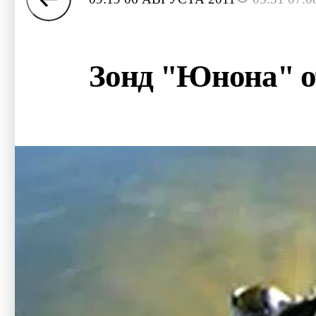
Зонд "Юнона" о