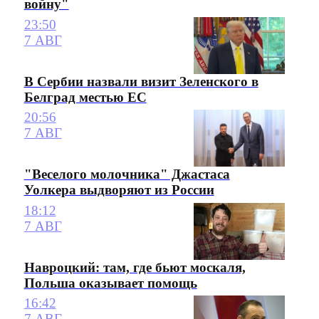
войну"
23:50
7 АВГ
В Сербии назвали визит Зеленского в
Белград местью ЕС
20:56
7 АВГ
"Веселого молочника" Джастаса
Уолкера выдворяют из России
18:12
7 АВГ
Навроцкий: там, где бьют москаля,
Польша оказывает помощь
16:42
7 АВГ