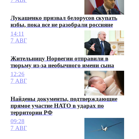
Лукашенко призвал белорусов скупать
избы, пока все не разобрали россияне
14:11
7 АВГ
Жительницу Норвегии отправили в
тюрьму из-за необычного имени сына
12:26
7 АВГ
Найдены документы, подтверждающие
прямое участие НАТО в ударах по
территории РФ
09:28
7 АВГ