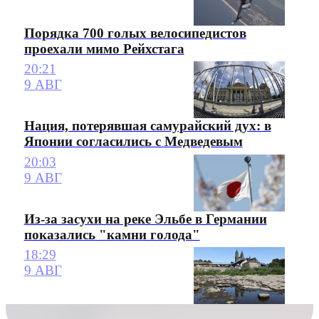
Порядка 700 голых велосипедистов
проехали мимо Рейхстага
20:21
9 АВГ
Нация, потерявшая самурайский дух: в
Японии согласились с Медведевым
20:03
9 АВГ
Из-за засухи на реке Эльбе в Германии
показались "камни голода"
18:29
9 АВГ