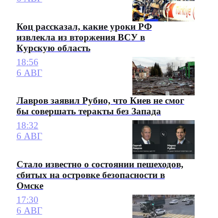
Коц рассказал, какие уроки РФ
извлекла из вторжения ВСУ в
Курскую область
18:56
6 АВГ
Лавров заявил Рубио, что Киев не смог
бы совершать теракты без Запада
18:32
6 АВГ
Стало известно о состоянии пешеходов,
сбитых на островке безопасности в
Омске
17:30
6 АВГ