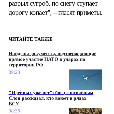
разрыл сугроб, по снегу ступает –
дорогу копает", – гласят приметы.
ЧИТАЙТЕ ТАКЖЕ
Найдены документы, подтверждающие
прямое участие НАТО в ударах по
территории РФ
09:28
"Идейных уже нет": боец с позывным
Слон рассказал, кто воюет в рядах
ВСУ
08:36