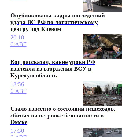
Опубликованы кадры последствий
удара ВС РФ по логистическому
центру под Киевом
20:10
6 АВГ
Коц рассказал, какие уроки РФ
извлекла из вторжения ВСУ в
Курскую область
18:56
6 АВГ
Стало известно о состоянии пешеходов,
сбитых на островке безопасности в
Омске
17:30