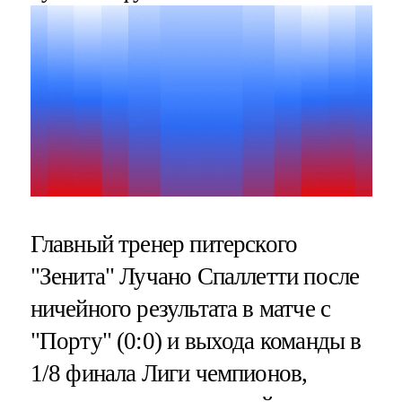
Главный тренер питерского
"Зенита" Лучано Спаллетти после
ничейного результата в матче с
"Порту" (0:0) и выхода команды в
1/8 финала Лиги чемпионов,