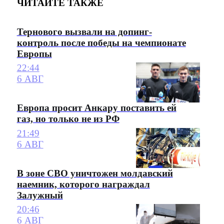
ЧИТАЙТЕ ТАКЖЕ
Тернового вызвали на допинг-
контроль после победы на чемпионате
Европы
22:44
6 АВГ
Европа просит Анкару поставить ей
газ, но только не из РФ
21:49
6 АВГ
В зоне СВО уничтожен молдавский
наемник, которого награждал
Залужный
20:46
6 АВГ