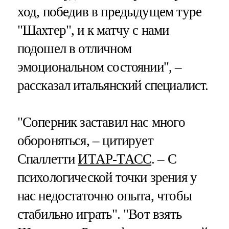
ход, победив в предыдущем туре
"Шахтер", и к матчу с нами
подошел в отличном
эмоциональном состоянии", –
рассказал итальянский специалист.
"Соперник заставил нас много
обороняться, – цитирует
Спаллетти
ИТАР-ТАСС
. – С
психологической точки зрения у
нас недостаточно опыта, чтобы
стабильно играть". "Вот взять