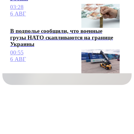
03:28
6 АВГ
В подполье сообщили, что военные
грузы НАТО скапливаются на границе
Украины
00:55
6 АВГ