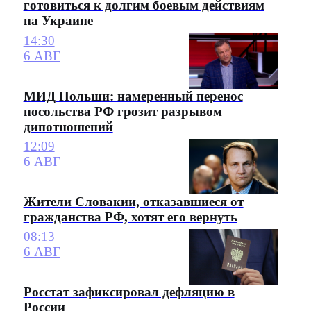
готовиться к долгим боевым действиям
на Украине
14:30
6 АВГ
МИД Польши: намеренный перенос
посольства РФ грозит разрывом
дипотношений
12:09
6 АВГ
Жители Словакии, отказавшиеся от
гражданства РФ, хотят его вернуть
08:13
6 АВГ
Росстат зафиксировал дефляцию в
России